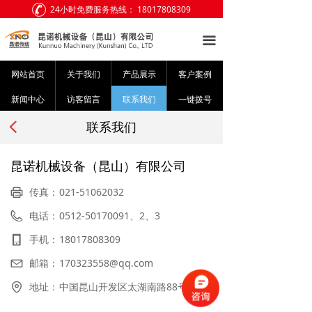
24小时免费服务热线：
18017808309
网站首页
끀
关于我们
网站首页
关于我们
产品展示
客户案例
产品展示
新闻中心
访客留言
联系我们
一键拨号
客户案例
넳
联系我们
新闻中心
昆诺机械设备（昆山）有限公司
访客留言
传真：
021-51062032
联系我们
电话：
0512-50170091、2、3
手机：
18017808309
邮箱：
170323558@qq.com
地址：
中国昆山开发区太湖南路88号