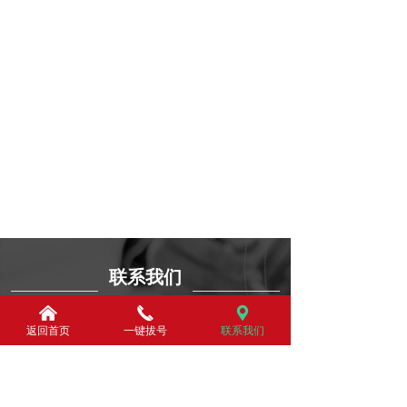
联系我们
CONTACT
낀
끅
끇
返回首页
一键拔号
联系我们
昆诺机械设备（昆山）有限公司
地址：中国昆山开发区太湖南路88号