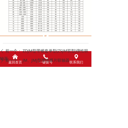
前一个：
ZDJM型带锥套单型(ZSJM双型)弹性联
ꄴ
낀
끅
끇
轴器
后一个：
JM、JMJ型弹性膜片联轴器
ꄲ
返回首页
一键拔号
联系我们
联系我们
CONTACT
昆诺机械设备（昆山）有限公司
地址：中国昆山开发区太湖南路88号
手机：18017808309