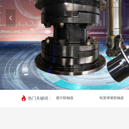
넳
热门关键词：
膜片联轴器
蛇形弹簧联轴器