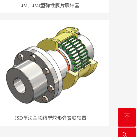
JM、JMJ型弹性膜片联轴器
ꁸ
JSD单法兰联结型蛇形弹簧联轴器
ꂅ
回到顶部