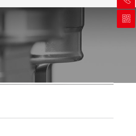
ꀥ
18017808309
微信二维码