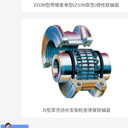
ZDJM型带锥套单型(ZSJM双型)弹性联轴器
JS型罩壳径向安装蛇形弹簧联轴器