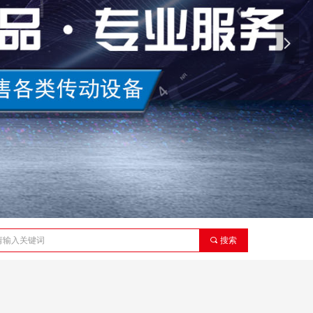
넲
끠
搜索