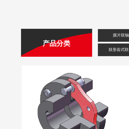
膜片联轴
产品分类
鼓形齿式联