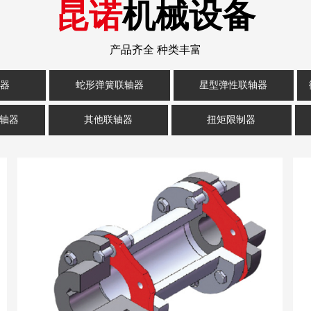
昆诺
机械设备
产品齐全 种类丰富
器
蛇形弹簧联轴器
星型弹性联轴器
轴器
其他联轴器
扭矩限制器